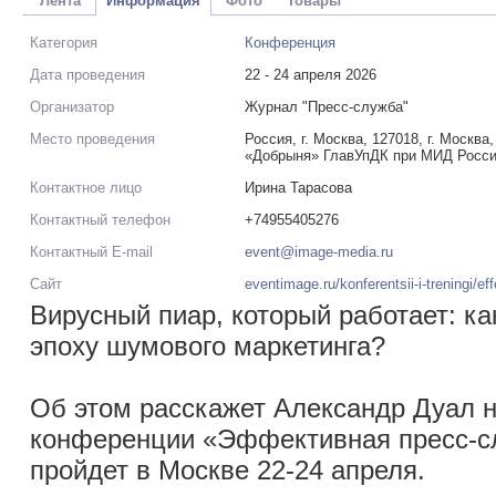
Лента
Информация
Фото
Товары
Категория
Конференция
Дата проведения
22 - 24 апреля 2026
Организатор
Журнал "Пресс-служба"
Место проведения
Россия, г. Москва, 127018, г. Москва
«Добрыня» ГлавУпДК при МИД Росс
Контактное лицо
Ирина Тарасова
Контактный телефон
+74955405276
Контактный E-mail
event@image-media.ru
Сайт
eventimage.ru/konferentsii-i-treningi/e
Вирусный пиар, который работает: ка
эпоху шумового маркетинга?
Об этом расскажет Александр Дуал н
конференции «Эффективная пресс-сл
пройдет в Москве 22-24 апреля.