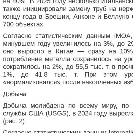
на 40%. В 2025 году несколько итальянс
также инициировали замену труб на нер
концу года в Брешии, Анконе и Беллуно
700 объектах.
Согласно статистическим данным IMOA,
минувшем году увеличилось на 3%, до 29
оно выросло в Китае — сразу на 10%
потребление металла сохранилось на ур
сократилось на 2%, до 55,5 тыс. т, в про
1%, до 41,8 тыс. т. При этом уро
«нормализовался» после накопленных избы
Добыча
Добыча молибдена по всему миру, по 
службы США (USGS), в 2024 году выросла 
(рис. 2).
Согласно статистическим данным Internati