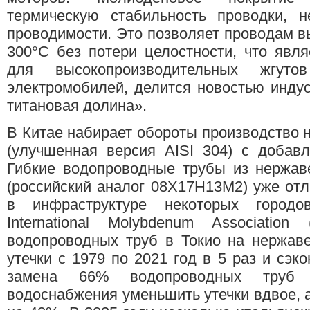
термическую стабильность проводки, н
проводимости. Это позволяет проводам 
300°C без потери целостности, что явл
для высокопроизводительных жгут
электромобилей, делится новостью инду
титановая долина».
В Китае набирает обороты производство 
(улучшенная версия AISI 304) с добав
Гибкие водопроводные трубы из нержав
(российский аналог 08Х17Н13М2) уже от
в инфраструктуре некоторых город
International Molybdenum Associatio
водопроводных труб в Токио на нержав
утечки с 1979 по 2021 год в 5 раз и сэк
замена 66% водопроводных труб п
водоснабжения уменьшить утечки вдвое, 