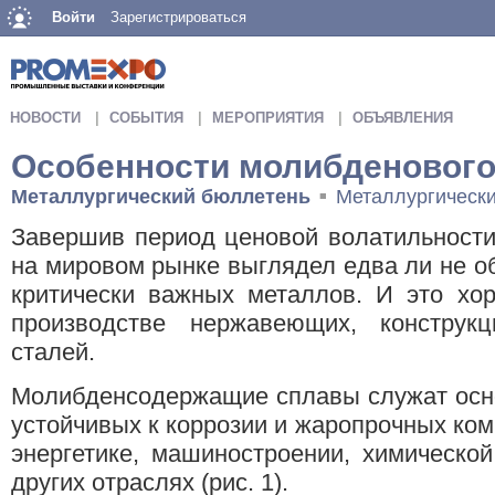
Войти
Зарегистрироваться
НОВОСТИ
СОБЫТИЯ
МЕРОПРИЯТИЯ
ОБЪЯВЛЕНИЯ
Особенности молибденового
Металлургический бюллетень
Металлургическ
■
Завершив период ценовой волатильности
на мировом рынке выглядел едва ли не о
критически важных металлов. И это хо
производстве нержавеющих, конструкц
сталей.
Молибденсодержащие сплавы служат осно
устойчивых к коррозии и жаропрочных ком
энергетике, машиностроении, химическо
других отраслях (рис. 1).