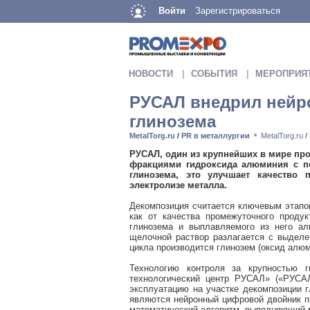
Войти
Зарегистрироваться
НОВОСТИ
СОБЫТИЯ
МЕРОПРИЯ
РУСАЛ внедрил нейр
глинозема
MetalTorg.ru
/
PR в металлургии
MetalTorg.ru
/
■
РУСАЛ, один из крупнейших в мире пр
фракциями гидроксида алюминия с п
глинозема, это улучшает качество
электролизе металла.
Декомпозиция считается ключевым этапом
как от качества промежуточного проду
глинозема и выплавляемого из него ал
щелочной раствор разлагается с выделе
цикла производится глинозем (оксид алюм
Технологию контроля за крупностью 
технологический центр РУСАЛ» («РУСА
эксплуатацию на участке декомпозиции 
являются нейронный цифровой двойник пр
математический алгоритм, выполняющий 