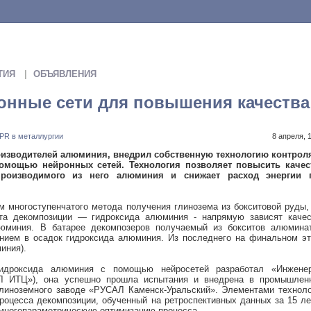
ТИЯ
ОБЪЯВЛЕНИЯ
онные сети для повышения качества
PR в металлургии
8 апреля, 
оизводителей алюминия, внедрил собственную технологию контроля
омощью нейронных сетей. Технология позволяет повысить качес
 производимого из него алюминия и снижает расход энергии 
 многоступенчатого метода получения глинозема из бокситовой руды,
кта декомпозиции — гидроксида алюминия - напрямую зависят качес
юминия. В батарее декомпозеров получаемый из бокситов алюминат
нием в осадок гидроксида алюминия. Из последнего на финальном эт
иния).
гидроксида алюминия с помощью нейросетей разработал «Инженер
Л ИТЦ»), она успешно прошла испытания и внедрена в промышлен
глиноземного заводе «РУСАЛ Каменск-Уральский». Элементами технол
оцесса декомпозиции, обученный на ретроспективных данных за 15 ле
многопараметрическую оптимизацию процесса.