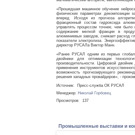
«Прошедшая машинное обучение нейросе
физических параметрах декомпозиции з
вперед. Исходя из прогноза алгоритм
фракционный состав гидроксида алюми
управлять процессом точнее, чем было 
содержание мелкой фракции в продук
алюминиевых заводов, снижает расход гл
показатели электролиза. Энергоэффектив
директор РУСАЛа Виктор Манн.
«Ранее РУСАЛ одним из первых глобал
двойники для оптимизации технолог
производительности. Цифровой двойник
применения инструментов искусственног
возможность прогнозирующего рекоменд
решения западных провайдеров», - проко
Источник:
Пресс-служба ОК РУСАЛ
Менеджер:
Николай Горбовец
Просмотров:
137
Промышленные выставки и к