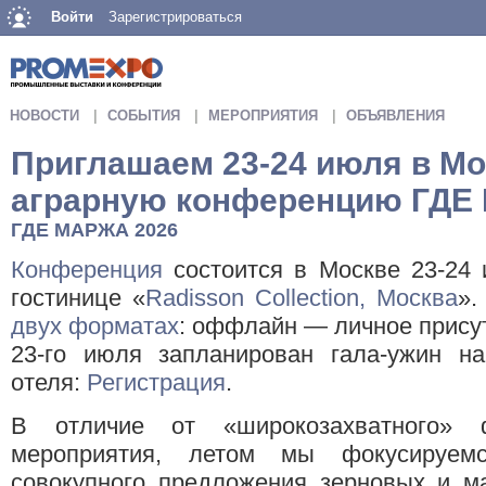
Войти
Зарегистрироваться
НОВОСТИ
СОБЫТИЯ
МЕРОПРИЯТИЯ
ОБЪЯВЛЕНИЯ
Приглашаем 23-24 июля в М
аграрную конференцию ГДЕ
ГДЕ МАРЖА 2026
Конференция
состоится в Москве 23-24 
гостинице «
Radisson Collection, Москва
».
двух форматах
: оффлайн — личное присут
23-го июля запланирован гала-ужин на
отеля:
Регистрация
.
В отличие от «широкозахватного» 
мероприятия, летом мы фокусируемс
совокупного предложения зерновых и м