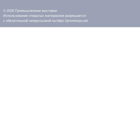
© 2026
Промышленные выставки
Использование открытых материалов разрешается
с обязательной гиперссылкой на https://promexpo.net