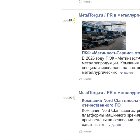
24 июля
MetalTorg.ru / PR в металлург
ПКФ «Метинвест-Сервис» от
В 2026 году ПКФ «Метинвест-
металлопродукции. Компания 
специализировалась на поста
металлургических
далее
21 июля
MetalTorg.ru / PR в металлург
Компания Nord Clan внесла
отечественного ПО
Компания Nord Clan зарегист
платформы машинного зрения 
произведены на основании по
охватывают
далее
21 июля