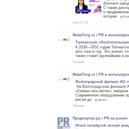
(Контент-заво
С таким докла
о продвижении
которая
бол
Пн в 17:24
MetalTorg.ru / PR в металлург
Талнахскую обогатительную
К 2030—2031 годам Талнахска
млн тонн в год. Это значит, 
также станет крупнейшим в 
31 июля
MetalTorg.ru / PR в металлург
Волгоградский филиал АО «
На Волгоградском филиале А
«Северсталь-метиз», введена
Современное оборудование пр
весом до
далее
29 июля
Продпортал.ру / PR на рынке
Итоги четвёртой летней ме