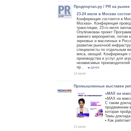
Продпортал.ру / PR на рынке
23-24 июля в Москве состо
Конференция состоится в Москв
Москва». Конференция провод
трансляции, 23-го июля запла
Опубликован проект Программы
зимнего мероприятия, летом 
зерновых и масличных в Росси
развитии рыночной инфрастру
специалисты по отдельным ве
мяса, овощей. Конференция с
производства и услуг для агр
независимых производителей 
пр...
далее
13 июля
Промышленные выставки
реп
«MAX на мак
«MAX на макс
С таким докла
продвижении в
которая пройд
Темы доклада
• Как работае
13 июля