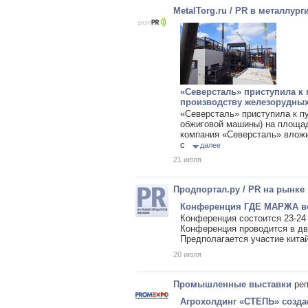
MetalTorg.ru / PR в металлург
«Северсталь» приступила к
производству железорудны
«Северсталь» приступила к п
обжиговой машины) на площад
компания «Северсталь» вложи
с
далее
21 июля
Продпортал.ру / PR на рынке
Конференция ГДЕ МАРЖА вст
Конференция состоится 23-24 
Конференция проводится в дв
Предполагается участие кита
20 июля
Промышленные выставки
реп
Агрохолдинг «СТЕПЬ» созд