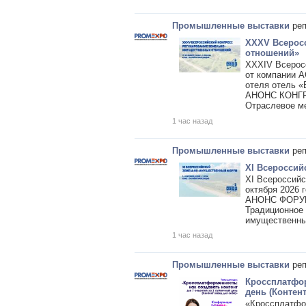
Промышленные выставки
реп
XXXV Всерос
отношений»
XXXIV Всерос
от компании А
отеля отель «
АНОНС КОНГ
Отраслевое м
1 час назад
Промышленные выставки
реп
XI Всеросси
XI Всероссий
октября 2026 
АНОНС ФОР
Традиционное 
имущественны
1 час назад
Промышленные выставки
реп
Кроссплатфор
день (Контент
«Кроссплатфор