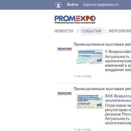
Войти
Зарегистрироваться
НОВОСТИ
СОБЫТИЯ
МЕРОПРИЯ
Промышленные выставки
реп
V Всероссий
Актуальность
экологическом
изменений в р
внедрения но
1 час назад
Промышленные выставки
реп
XXX Всеросси
экологическо
Отраслевое м
регуляторам и
регионов Росс
Актуальность
экологическо
1 час назад