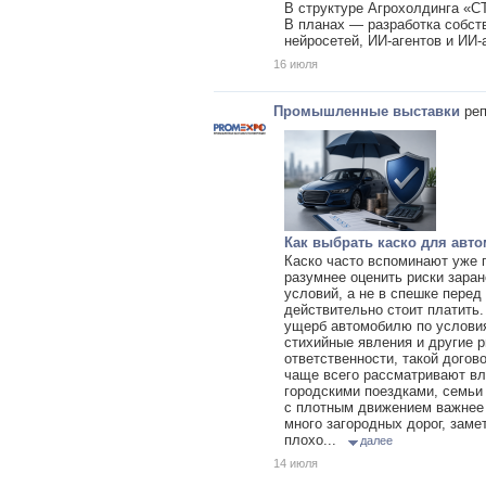
В структуре Агрохолдинга «С
В планах — разработка собст
нейросетей, ИИ-агентов и ИИ-
16 июля
Промышленные выставки
реп
Как выбрать каско для авто
Каско часто вспоминают уже п
разумнее оценить риски заран
условий, а не в спешке перед
действительно стоит платить.
ущерб автомобилю по условия
стихийные явления и другие р
ответственности, такой дого
чаще всего рассматривают вл
городскими поездками, семьи 
с плотным движением важнее 
много загородных дорог, заме
плохо...
далее
14 июля