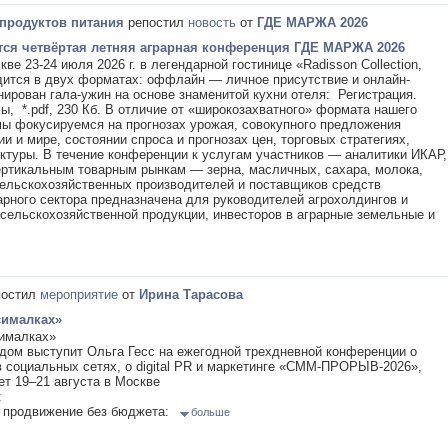
 продуктов питания
репостил
новость
от
ГДЕ МАРЖА 2026
ится четвёртая летняя аграрная конференция ГДЕ МАРЖА 2026
е 23-24 июля 2026 г. в легендарной гостинице «Radisson Collection,
ится в двух форматах: оффлайн — личное присутствие и онлайн-
нирован гала-ужин на основе знаменитой кухни отеля: Регистрация.
, *.pdf, 230 Кб. В отличие от «широкозахватного» формата нашего
мы фокусируемся на прогнозах урожая, совокупного предложения
и и мире, состоянии спроса и прогнозах цен, торговых стратегиях,
ктуры. В течение конференции к услугам участников — аналитики ИКАР,
ртикальным товарным рынкам — зерна, масличных, сахара, молока,
ельскохозяйственных производителей и поставщиков средств
арного сектора предназначена для руководителей агрохолдингов и
сельскохозяйственной продукции, инвесторов в аграрные земельные и
остил
мероприятие
от
Ирина Тарасова
сималках»
ималках»
дом выступит Ольга Гесс на ежегодной трехдневной конференции о
 социальных сетях, о digital PR и маркетинге «СММ-ПРОРЫВ-2026»,
ет 19–21 августа в Москве
:
т продвижение без бюджета:
больше