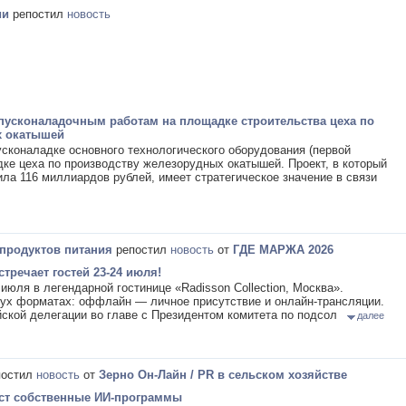
ии
репостил
новость
 пусконаладочным работам на площадке строительства цеха по
х окатышей
усконаладке основного технологического оборудования (первой
ке цеха по производству железорудных окатышей. Проект, в который
ла 116 миллиардов рублей, имеет стратегическое значение в связи
 продуктов питания
репостил
новость
от
ГДЕ МАРЖА 2026
речает гостей 23-24 июля!
июля в легендарной гостинице «Radisson Collection, Москва».
ух форматах: оффлайн — личное присутствие и онлайн-трансляции.
йской делегации во главе с Президентом комитета по подсол
далее
остил
новость
от
Зерно Он-Лайн / PR в сельском хозяйстве
аст собственные ИИ-программы