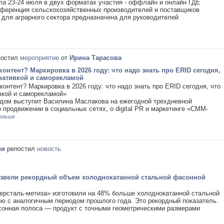
а 23-24 июля в двух форматах участия - оффлайн и онлайн ГДЕ
еренция сельскохозяйственных производителей и поставщиков
 для аграрного сектора предназначена для руководителей
остил
мероприятие
от
Ирина Тарасова
контент? Маркировка в 2026 году: что надо знать про ERID сегодня,
 нативкой и саморекламой
контент? Маркировка в 2026 году: что надо знать про ERID сегодня, что
вкой и саморекламой»
адом выступит Василина Маслакова на ежегодной трехдневной
 продвижении в социальных сетях, о digital PR и маркетинге «СММ-
ольше
ии
репостил
новость
извели рекордный объем холоднокатанной стальной фасонной
ерсталь-метиза» изготовили на 48% больше холоднокатанной стальной
ю с аналогичным периодом прошлого года. Это рекордный показатель.
сонная полоса — продукт с точными геометрическими размерами