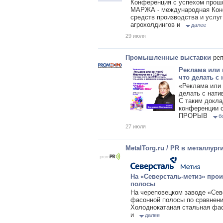
Конференция с успехом прошл
МАРЖА - международная Конф
средств производства и услуг
агрохолдингов и
далее
29 июля
Промышленные выставки
реп
Реклама или 
что делать с
«Реклама или 
делать с нати
С таким докл
конференции о
ПРОРЫВ
б
27 июля
MetalTorg.ru / PR в металлург
На «Северсталь-метиз» про
полосы
На череповецком заводе «Сев
фасонной полосы по сравнени
Холоднокатаная стальная фа
и
далее