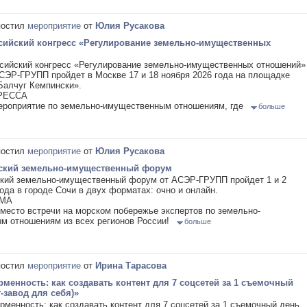
остил
мероприятие
от
Юлия Русакова
сийский конгресс «Регулирование земельно-имущественных
сийский конгресс «Регулирование земельно-имущественных отношений»
СЭР-ГРУПП пройдет в Москве 17 и 18 ноября 2026 года на площадке
Балчуг Кемпински».
РЕССА
ероприятие по земельно-имущественным отношениям, где
больше
остил
мероприятие
от
Юлия Русакова
йский земельно-имущественный форум
ский земельно-имущественный форум от АСЭР-ГРУПП пройдет 1 и 2
года в городе Сочи в двух форматах: очно и онлайн.
УМА
место встречи на морском побережье экспертов по земельно-
м отношениям из всех регионов России!
больше
остил
мероприятие
от
Ирина Тарасова
менность: как создавать контент для 7 соцсетей за 1 съемочный
-завод для себя)»
менность: как создавать контент для 7 соцсетей за 1 съемочный день