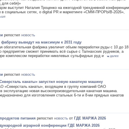
д для себя)»
дом выступит Наталия Троценко на ежегодной трехдневной конференции
 в социальных сетях, о digital PR и маркетинге «СММ-ПРОРЫВ-2026»,
ьше
ии
репостил
новость
 фабрику выведут на максимум к 2031 году
я обогатительная фабрика увеличит объем переработки руды с 10 до 18
что предприятие сможет принимать всё сырье с Талнахских рудников, а
мире комплексом переработки никелевых сульфидных руд и
далее
ии
репостил
новость
Северсталь канаты» запустил новую канатную машину
О «Северсталь канаты», входящем в группу компаний ОАО
 в эксплуатацию новая высокопроизводительная канатная машина.
едназначено для изготовления стальных 6-ти и 8-ми прядных канатов
 продуктов питания
репостил
новость
от
ГДЕ МАРЖА 2026
ждународной аграрной конференции ГДЕ МАРЖА 2026