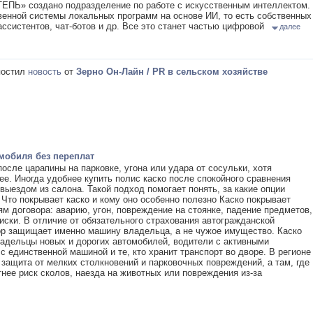
ТЕПЬ» создано подразделение по работе с искусственным интеллектом.
венной системы локальных программ на основе ИИ, то есть собственных
ассистентов, чат-ботов и др. Все это станет частью цифровой
далее
остил
новость
от
Зерно Он-Лайн / PR в сельском хозяйстве
мобиля без переплат
осле царапины на парковке, угона или удара от сосульки, хотя
ее. Иногда удобнее купить полис каско после спокойного сравнения
 выездом из салона. Такой подход помогает понять, за какие опции
 Что покрывает каско и кому оно особенно полезно Каско покрывает
м договора: аварию, угон, повреждение на стоянке, падение предметов,
иски. В отличие от обязательного страхования автогражданской
вор защищает именно машину владельца, а не чужое имущество. Каско
адельцы новых и дорогих автомобилей, водители с активными
с единственной машиной и те, кто хранит транспорт во дворе. В регионе
защита от мелких столкновений и парковочных повреждений, а там, где
тнее риск сколов, наезда на животных или повреждения из-за