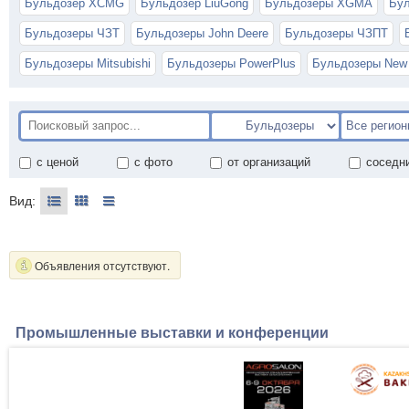
Бульдозер XCMG
Бульдозер LiuGong
Бульдозеры XGMA
Бу
Бульдозеры ЧЗТ
Бульдозеры John Deere
Бульдозеры ЧЗПТ
Бульдозеры Mitsubishi
Бульдозеры PowerPlus
Бульдозеры New 
с ценой
с фото
от организаций
соседн
Вид:
Объявления отсутствуют.
Промышленные выставки и конференции