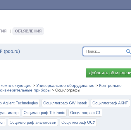
ТИЯ
ОБЪЯВЛЕНИЯ
 (pdo.ru)
Добавить объявлен
, комплектующие
Универсальное оборудование
Контрольно-
>
>
роизмерительные приборы
>
Осцилографы
Agilent Technologies
Осциллограф GW Instek
Осциллограф АКИП
ультиметр
Осциллограф Tektronix
Осциллограф С1
on
Осциллограф аналоговый
Осциллограф ОСУ