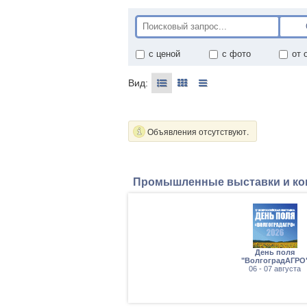
с ценой
с фото
от 
Вид:
Объявления отсутствуют.
Промышленные выставки и к
tan
День поля
 Bakery
"ВолгоградАГРО
06 - 07 августа
тября