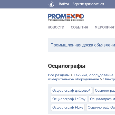
Войти
Зарегистрироваться
НОВОСТИ
СОБЫТИЯ
МЕРОПРИЯ
Промышленная доска объявлений
Осцилографы
Все разделы
Техника, оборудование
>
измерительное оборудование
Элект
>
Осциллограф цифровой
Осциллограф 
Осциллограф LeCroy
Осциллограф-м
Осциллограф Fluke
Осциллограф Ow