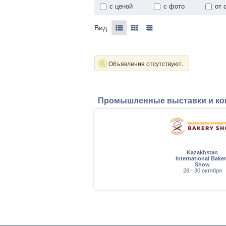
с ценой
с фото
от 
Вид:
Объявления отсутствуют.
Промышленные выставки и к
 2026
Kazakhstan
тября
International Bake
Show
28 - 30 октября