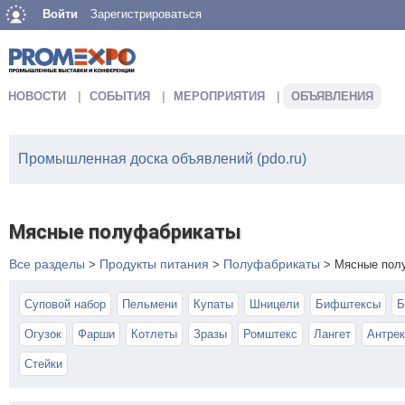
Войти
Зарегистрироваться
НОВОСТИ
СОБЫТИЯ
МЕРОПРИЯТИЯ
ОБЪЯВЛЕНИЯ
Промышленная доска объявлений (pdo.ru)
Мясные полуфабрикаты
Все разделы
Продукты питания
Полуфабрикаты
>
>
>
Мясные пол
Суповой набор
Пельмени
Купаты
Шницели
Бифштексы
Б
Огузок
Фарши
Котлеты
Зразы
Ромштекс
Лангет
Антрек
Стейки