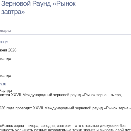
 Зерновой Раунд «Рынок
, завтра»
овары
енция
июня 2026
шкалда
шкалда
n.ru
 Раунда
стоится XXVII Международный зерновой раунд «Рынок зерна – вчера,
026 года проводит XXVII Международный зерновой раунд «Рынок зерна 
Рынок зерна – вчера, сегодня, завтра» – это открытые дискуссии без
можность услышать разные независимые точки зрения и выбрать свой пут