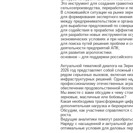
Это инструмент для создания грамотно
сельхозпроизводства, переработки и пе
В сложившейся ситуации на рынке зерн
для формирования экспертного мнения
между предпринимательством и органа
для выработки предложений по соверш
для содействия в проработке эффекти
для разработки новых инструментов ос
экономических условиях и при наличии
для поиска путей решения проблем и с
деятельности предприятий АПК;
для развития агрологистики.
основное – для поддержки российского
Актуальной тематикой диалога на Зерно
2026 год представляет собой сложный 
рядом серьезных вызовов, включая низ
инфраструктурных решений. Однако на
профессионализму отечественных аграр
обеспечении продовольственной безопа
Мы вместе с вами обсудим к чему стоит
зерновые, масличные или бобовые?
Какая необходима трансформация цифр
дополнительная нагрузка и бюрократич
Обсудим, как участники справляются с
роста.
Ведущие аналитики помогут разобратьс
Наряду с насыщенной и актуальной де
оптимальные условия для деловых пере