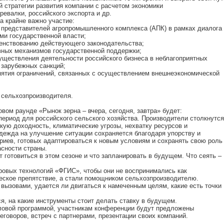
й стратегии развития компании с расчетом экономики
ревалки, российского экспорта и др.
а крайне важно участие:
 представителей агропромышленного комплекса (АПК) в рамках диалога
ми государственной власти;
енствованию действующего законодательства;
вных механизмов государственной поддержки;
уществления деятельности российского бизнеса в неблагоприятных
 зарубежных санкций;
нятия ограничений, связанных с осуществлением внешнеэкономической
 сельхозпроизводителя.
вом раунде «Рынок зерна – вчера, сегодня, завтра» будет:
период для российского сельского хозяйства. Производители столкнутся
кую доходность, климатические угрозы, нехватку ресурсов и
дежда на улучшение ситуации сохраняется благодаря упорству и
иев, готовых адаптироваться к новым условиям и сохранять свою роль
сности страны.
 готовиться в этом сезоне и что запланировать в будущем. Что сеять –
овых технологий «ФГИС», чтобы они не воспринимались как
еское препятствие, а стали помощником сельхозпроизводителю.
 вызовами, удается ли двигаться к намеченным целям, какие есть точки
я, на какие инструменты стоит делать ставку в будущем.
ловой программой, участникам конференции будут предложены
говоров, встреч с партнерами, презентации своих компаний.