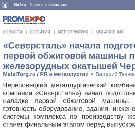
Войти
Зарегистрироваться
НОВОСТИ
СОБЫТИЯ
МЕРОПРИЯТИЯ
ОБЪЯВЛЕНИЯ
«Северсталь» начала подгото
первой обжиговой машины п
железорудных окатышей Че
MetalTorg.ru
/
PR в металлургии
Валерий Ткаче
■
Череповецкий металлургический комбин
компании «Северсталь») начал подготовк
наладке первой обжиговой машины. 
готовность оборудование, здания, инжен
системы комплекса по производству же
станет финальным этапом перед выпуско