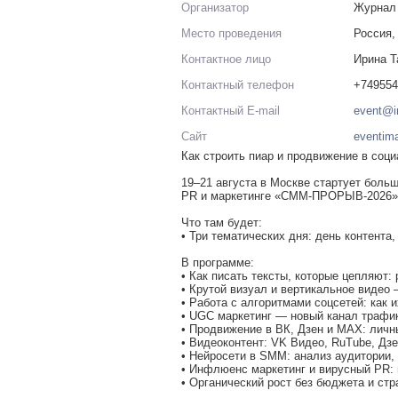
Организатор
Журнал 
Место проведения
Россия,
Контактное лицо
Ирина Т
Контактный телефон
+749554
Контактный E-mail
event@i
Сайт
eventima
Как строить пиар и продвижение в соци
19–21 августа в Москве стартует больш
PR и маркетинге «СММ-ПРОРЫВ-2026»
Что там будет:
• Три тематических дня: день контента
В программе:
• Как писать тексты, которые цепляют: 
• Крутой визуал и вертикальное видео
• Работа с алгоритмами соцсетей: как 
• UGC маркетинг — новый канал трафик
• Продвижение в ВК, Дзен и МАХ: личн
• Видеоконтент: VK Видео, RuTube, Дз
• Нейросети в SMM: анализ аудитории, 
• Инфлюенс маркетинг и вирусный PR:
• Органический рост без бюджета и стр