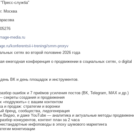
"Пресс-служба"
 г. Москва
арасова
05276
mage-media.ru
ge.ru/konferentsii-i-treningi/smm-proryv
альных сетях во второй половине 2026 года
ая ежегодная конференция о продвижении в социальных сетях, о digital
, день ВК и день площадок и инструментов.
разбор ошибок и 7 приёмов усиления постов (ВК, Telegram, МАХ и др.)
 — секреты создания и продвижения
их «подружить» с вашим контентом
а и продаж: стратегии и воронки
ый бренд, сообщества, лидогенерация
ен Видео, и даже YouTube — аналитика и актуальные методы продвижен
разбор конкурентов, контент план за 2 часа
 нестандартные инфоповоды в эпоху шумового маркетинга
атегии монетизации