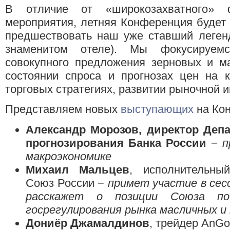
В отличие от «широкозахватного» 
мероприятия, летняя Конференция будет 
предшествовать наш уже ставший леген
знаменитом отеле). Мы фокусируемс
совокупного предложения зерновых и м
состоянии спроса и прогнозах цен на 
торговых стратегиях, развитии рыночной 
Представляем новых
выступающих
на Ко
Александр Морозов, директор Деп
прогнозирования Банка России
−
п
макроэкономике
Михаил Мальцев
, исполнительны
Cоюз России −
примет участие в сес
расскажет о позиции Cоюза по
госрегулирования рынка масличных и
Дониёр Джамалдинов
, трейдер AnGo