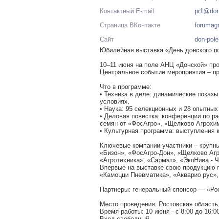
Контактный E-mail
pr1@don
Страница ВКонтакте
forumag
Сайт
don-pole
Юбилейная выставка «День донского по
10–11 июня на поле АНЦ «Донской» про
Центральное событие мероприятия – п
Что в программе:
• Техника в деле: динамические показ
условиях.
• Наука: 95 селекционных и 28 опытных
• Деловая повестка: конференции по ра
семян от «ФосАгро», «Щелково Агрохим
• Культурная программа: выступления 
Ключевые компании-участники – крупн
«Бизон», «ФосАгро-Дон», «Щелково Аг
«Агротехника», «Сармат», «ЭкоНива - Ч
Впервые на выставке свою продукцию п
«Камоцци Пневматика», «Акварио рус»
Партнеры: генеральный спонсор — «Ро
Место проведения: Ростовская область
Время работы: 10 июня - с 8:00 до 16:00
Вход свободный.