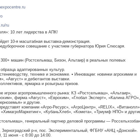
expocentre.ru
ro
.ru/ru
ля»: 10 лет лидерства в АПК!
йдет 10-я масштабная выставка-демонстрация.
редуборочное совещание с участием губернатора Юрия Слюсаря.
ы 300+ машин (Ростсельмаш, Бизон, Альтаир) в реальных полевых
 образца адаптированных культур.
стениеводству, технике и экономике. • Инновации: новинки агрохимии и
», «Август» и дебютантов выставки.
коллективов, ярмарка и розыгрыш призов.
ые игроки агропромышленного рынка: КЗ «Ростсельмаш», «Альтаир»,
рохим», фирма «Август», «Еврохим», «Глобал Эксперт», «Калина АГРО»,
ерноземья» и другие.
редставят компании «Агро-Ресурс», «АгроЦентр», «RELIX», «Витанолл»
, «ХимагроМаркетинг», «КубаньХлеб», «Комета», «Триумф НПО» и други
стсельмаш», генеральный партнер деловой программы — Россельхозбан
, Зерноградский р-н, пос. Экспериментальный, ФГБНУ «АНЦ «Донской».
, 11 июня - с 8:00 до 14:00.