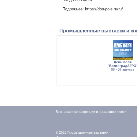
Подробнее: https://don-pole.ru/ru/
Промышленные выставки и к
 2026
День поля
тября
"ВолгоградАГРО
06 - 07 августа
Выставки и конференции в промышленности
© 2026
Промышленные выставки