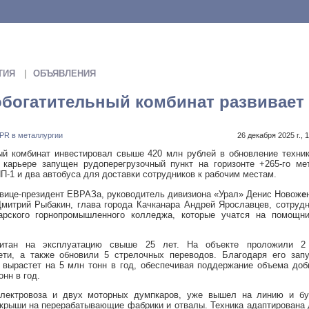
ТИЯ
ОБЪЯВЛЕНИЯ
обогатительный комбинат развивает
PR в металлургии
26 декабря 2025 г., 
ый комбинат инвестировал свыше 420 млн рублей в обновление техни
карьере запущен рудоперегрузочный пункт на горизонте +265-го мет
НП-1 и два автобуса для доставки сотрудников к рабочим местам.
е вице-президент ЕВРАЗа, руководитель дивизиона «Урал» Денис Новож
е
итрий Рыбакин, глава города Качканара Андрей Ярославцев, сотрудн
арского горнопромышленного колледжа, которые учатся на помощни
считан на эксплуатацию свыше 25 лет. На объекте проложили 2
ети, а также обновили 5 стрелочных переводов. Благодаря его запу
 вырастет на 5 млн тонн в год, обеспечивая поддержание объема до
онн в год.
лектровоза и двух моторных думпкаров, уже вышел на линию и бу
скрыши на перерабатывающие фабрики и отвалы. Техника адаптирована