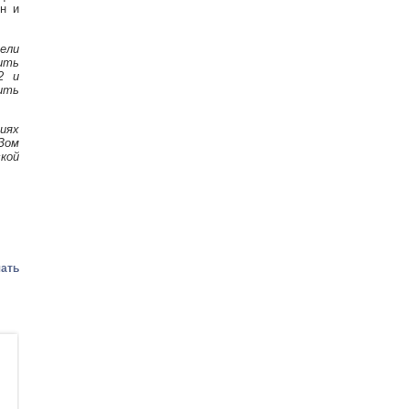
н и
ели
ить
2 и
ить
иях
Зом
ской
ать