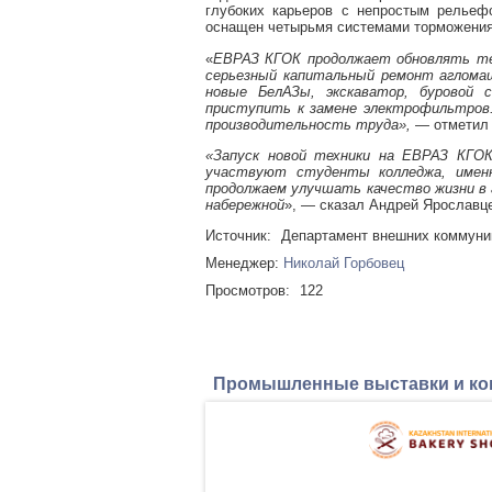
глубоких карьеров с непростым рельефо
оснащен четырьмя системами торможения
«
ЕВРАЗ КГОК продолжает обновлять тех
серьезный капитальный ремонт агломаш
новые БелАЗы, экскаватор, буровой
приступить к замене электрофильтров
производительность труда»,
— отметил 
«Запуск новой техники на ЕВРАЗ КГОК
участвуют студенты колледжа, имен
продолжаем улучшать качество жизни в г
набережной
», — сказал Андрей Ярославц
Источник:
Департамент внешних коммун
Менеджер:
Николай Горбовец
Просмотров:
122
Промышленные выставки и к