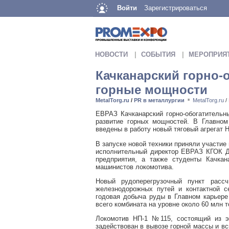
Войти
Зарегистрироваться
НОВОСТИ
СОБЫТИЯ
МЕРОПРИЯ
Качканарский горно-
горные мощности
MetalTorg.ru
/
PR в металлургии
MetalTorg.ru
/
■
ЕВРАЗ Качканарский горно-обогатительн
развитие горных мощностей. В Главном 
введены в работу новый тяговый агрегат 
В запуске новой техники приняли участи
исполнительный директор ЕВРАЗ КГОК Дм
предприятия, а также студенты Качкан
машинистов локомотива.
Новый рудоперегрузочный пункт рас
железнодорожных путей и контактной с
годовая добыча руды в Главном карьере
всего комбината на уровне около 60 млн т
Локомотив НП-1 №115, состоящий из э
задействован в вывозе горной массы и в