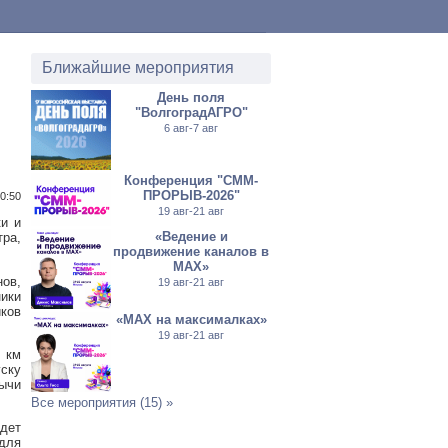
Ближайшие мероприятия
День поля
"ВолгоградАГРО"
6 авг-7 авг
Конференция "СММ-
ПРОРЫВ-2026"
10:50
19 авг-21 авг
ки и
«Ведение и
ра,
продвижение каналов в
МАХ»
нов,
19 авг-21 авг
ики
ков
«MAX на максималках»
19 авг-21 авг
 км
ску
бычи
Все мероприятия (15) »
дет
 для