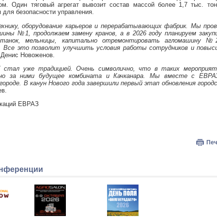
м. Один тяговый агрегат вывозит состав массой более 1,7 тыс. тон
 для безопасности управления.
нику, оборудование карьеров и перерабатывающих фабрик. Мы пров
ины №1, продолжаем замену кранов, а в 2026 году планируем закуп
 станок, мельницы, капитально отремонтировать агломашину №
. Все это позволит улучшить условия работы сотрудников и повыс
Денис Новоженов.
 стал уже традицией. Очень символично, что в таких мероприят
но за ними будущее комбината и Качканара. Мы вместе с ЕВРА
ороде. В канун Нового года завершили первый этап обновления город
ев.
икаций ЕВРАЗ
Печ
онференции