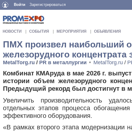
Войти
Зарегистрироваться
НОВОСТИ
СОБЫТИЯ
МЕРОПРИЯТИЯ
ОБЪЯВЛЕНИЯ
ПМХ произвел наибольший 
железорудного концентрата 
MetalTorg.ru
/
PR в металлургии
MetalTorg.ru
/
P
■
Комбинат КМАруда в мае 2026 г. выпус
истории объем железорудного концен
Предыдущий рекорд был достигнут в ма
Увеличить производительность удало
отдельных этапов процесса обогащения 
эффективного оборудования.
«В рамках второго этапа модернизации н