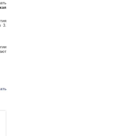
ать
кая
тия
№ 3.
гии
ают
ать