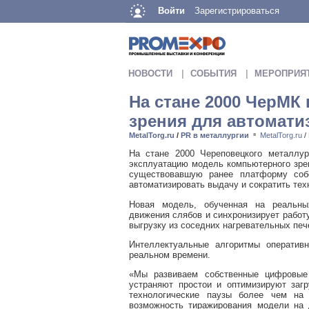
Войти
Зарегистрироваться
НОВОСТИ
СОБЫТИЯ
МЕРОПРИЯ
На стане 2000 ЧерМК
зрения для автомати
MetalTorg.ru
/
PR в металлургии
MetalTorg.ru
/
■
На стане 2000 Череповецкого металлур
эксплуатацию модель компьютерного зре
существовавшую ранее платформу собс
автоматизировать выдачу и сократить тех
Новая модель, обученная на реальных
движения слябов и синхронизирует работу
выгрузку из соседних нагревательных печ
Интеллектуальные алгоритмы оператив
реальном времени.
«Мы развиваем собственные цифровые
устраняют простои и оптимизируют заг
технологические паузы более чем на 
возможность тиражирования модели на 