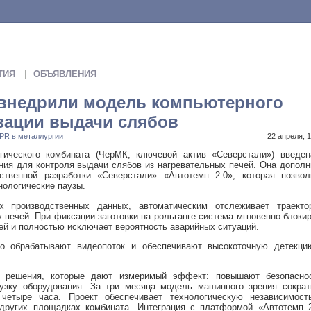
ТИЯ
ОБЪЯВЛЕНИЯ
 внедрили модель компьютерного
зации выдачи слябов
PR в металлургии
22 апреля, 1
гического комбината (ЧерМК, ключевой актив «Северстали») введен
ния для контроля выдачи слябов из нагревательных печей. Она допол
твенной разработки «Северстали» «Автотемп 2.0», которая позвол
нологические паузы.
 производственных данных, автоматическим отслеживает траекто
 печей. При фиксации заготовки на рольганге система мгновенно блоки
ей и полностью исключает вероятность аварийных ситуаций.
но обрабатывают видеопоток и обеспечивают высокоточную детекци
 решения, которые дают измеримый эффект: повышают безопаснос
рузку оборудования. За три месяца модель машинного зрения сократ
четыре часа. Проект обеспечивает технологическую независимост
других площадках комбината. Интеграция с платформой «Автотемп 2