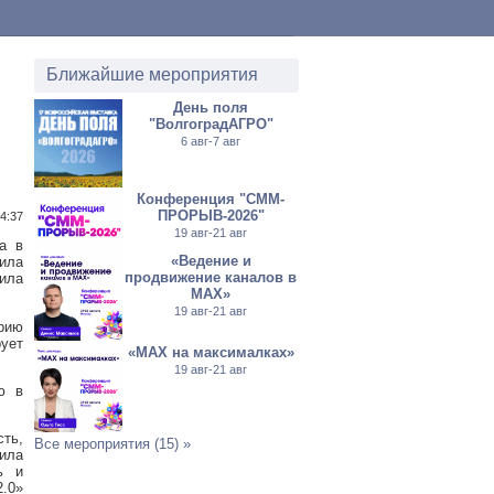
Ближайшие мероприятия
День поля
"ВолгоградАГРО"
6 авг-7 авг
Конференция "СММ-
ПРОРЫВ-2026"
4:37
19 авг-21 авг
а в
«Ведение и
нила
продвижение каналов в
ила
МАХ»
19 авг-21 авг
рию
рует
«MAX на максималках»
19 авг-21 авг
ю в
ть,
Все мероприятия (15) »
ила
ь и
.0»