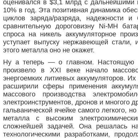
оценивался в $3,1 млрд с дальнейшими 
10% в год. Эта позитивная динамика об
циклов заряда/разряда, надежности и 
сравнительную дороговизну Ni-MH бата
спроса на никель аккумуляторное прои
уступает выпуску нержавеющей стали, 
этого металла оно не окажет.
Ну а теперь — о главном. Настоящую
произвело в XXI веке начало массово
энергоемких литиевых аккумуляторов. Их
расширили сферы применения аккумул
массового производства электромоби
электроинструментов, дронов и многого д
гальванической ячейке самого легкого, но
металла с высоким электрохимически
сложнейшей задачей. Она решалась н
технологическими разработками, продо