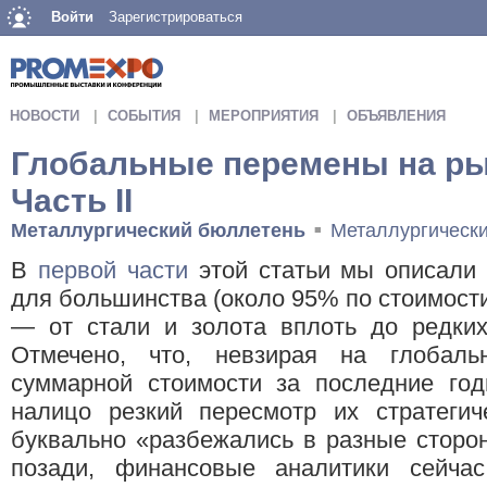
Войти
Зарегистрироваться
НОВОСТИ
СОБЫТИЯ
МЕРОПРИЯТИЯ
ОБЪЯВЛЕНИЯ
Глобальные перемены на ры
Часть II
Металлургический бюллетень
Металлургическ
■
В
первой части
этой статьи мы описали
для большинства (около 95% по стоимост
— от стали и золота вплоть до редки
Отмечено, что, невзирая на глобал
суммарной стоимости за последние год
налицо резкий пересмотр их стратеги
буквально «разбежались в разные сторо
позади, финансовые аналитики сейчас