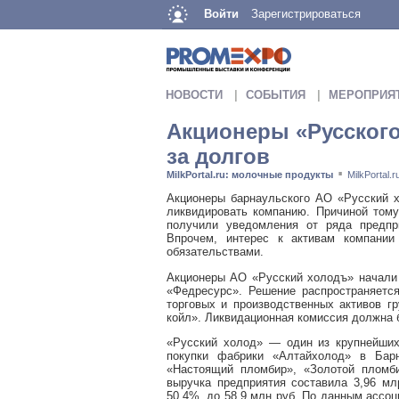
Войти
Зарегистрироваться
НОВОСТИ
СОБЫТИЯ
МЕРОПРИЯ
Акционеры «Русского
за долгов
MilkPortal.ru: молочные продукты
MilkPortal
■
Акционеры барнаульского АО «Русский х
ликвидировать компанию. Причиной тому
получили уведомления от ряда предпри
Впрочем, интерес к активам компании
обязательствами.
Акционеры АО «Русский холодъ» начали 
«Федресурс». Решение распространяетс
торговых и производственных активов 
койл». Ликвидационная комиссия должна 
«Русский холод» — один из крупнейших
покупки фабрики «Алтайхолод» в Бар
«Настоящий пломбир», «Золотой пломби
выручка предприятия составила 3,96 мл
50,4%, до 58,9 млн руб. По данным ассоц