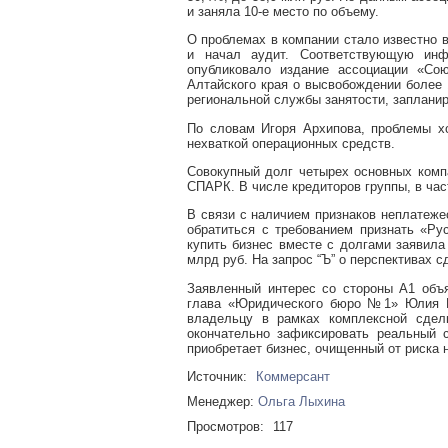
и заняла 10-е место по объему.
О проблемах в компании стало известно в
и начал аудит. Соответствующую инф
опубликовало издание ассоциации «Со
Алтайского края о высвобождении более 
региональной службы занятости, запланир
По словам Игоря Архипова, проблемы х
нехваткой операционных средств.
Совокупный долг четырех основных компа
СПАРК. В числе кредиторов группы, в част
В связи с наличием признаков неплатеже
обратиться с требованием признать «Ру
купить бизнес вместе с долгами заявила
млрд руб. На запрос “Ъ” о перспективах с
Заявленный интерес со стороны А1 объ
глава «Юридического бюро №1» Юлия К
владельцу в рамках комплексной сделк
окончательно зафиксировать реальный 
приобретает бизнес, очищенный от риска
Источник:
Коммерсант
Менеджер:
Ольга Лыхина
Просмотров:
117