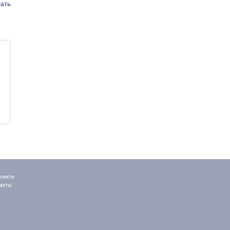
ать
Kazakhstan
АГРОСАЛОН 2026
International Bakery
06 - 09 октября
Show
28 - 30 октября
оекте
акты