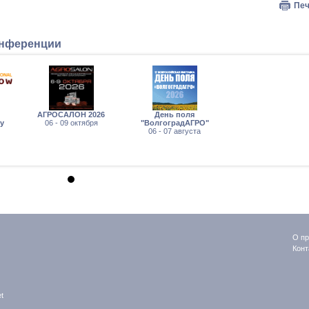
Печ
онференции
АГРОСАЛОН 2026
День поля
ry
06 - 09 октября
"ВолгоградАГРО"
06 - 07 августа
О пр
Конт
t