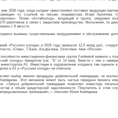
 мае 2026 года, когда холдинг приостановил поставки продукции партн
ормацию со ссылкой на письмо гендиректора Игоря Архипова то
юзмолоко». Позже «Алтайхолод», входящий в группу, уведомил вла
170 работников в связи с закрытием производства. Увольнения, по да
ованы с 8 августа.
олдинга вызваны существенными затруднениями в обслуживании долг
ний «Русского холода» в 2025 году превысил 12,5 млрд руб., следуе
ности, «Сбер», Т-Банк, Альфа-банк, Ozon-банк, банк «Россия».
способности инвестиционно-финансовая группа Fordewind заявила о пл
сский холодъ» банкротом (см. “Ъ” от 14 мая). Вместе с тем о намер
 инвестгруппа А1. Инвестиции в оздоровление холдинга там оценили в
делки в А1 и «Русском холоде» не ответили.
ясняет выбор именно процедуры добровольной ликвидации, не исключ
омбарова. Этот механизм может быть частью передачи бизнеса нов
и. «Запуск добровольной ликвидации позволяет инвестору легальн
состав и объем кредиторской задолженности. Покупатель в этом слу
 непредъявленных требований»,— поясняет Юлия Комбарова.