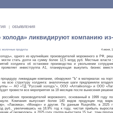
ТИЯ
ОБЪЯВЛЕНИЯ
 холода» ликвидируют компанию из
.ru: молочные продукты
4 июня, 
олодъ», одного из крупнейших производителей мороженого в РФ, реш
 могли стать долги на сумму более 12,5 млрд руб. Местные власти 
ятий холдинга об остановке производства и увольнении сотрудник
 проявляет инвестгруппа А1, планирующая выкупить бизнес вмест
процедуру ликвидации компании, обнаружил “Ъ” в материалах на пор
я на всю структуру холдинга: аналогичные шаги предприняли владел
группы — АО «ТД "Русский холодъ"», ООО «Алтайхолод» и ООО «Лаг
будет провести все мероприятия за 18 месяцев после вынесения решени
 российских производителей мороженого, основанный в 1999 году по
науле. Компания выпускает более 140 видов продукции под марк
р», «Лакомка», «Монарх» и другие. По данным Rusprofile, в 2025 г
рд руб., увеличившись на 18,9% год к году, чистая прибыль выросл
иации «Союзмолоко», в 2025 году группа выпустила 15 тыс. тонн проду