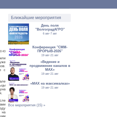
Ближайшие мероприятия
День поля
"ВолгоградАГРО"
6 авг-7 авг
-
Конференция "СММ-
ПРОРЫВ-2026"
10:43
19 авг-21 авг
или
«Ведение и
уже
продвижение каналов в
ов.
МАХ»
е с
19 авг-21 авг
тале
«MAX на максималках»
ьцы
19 авг-21 авг
уна
я.
сле
ами
Все мероприятия (15) »
оду
а на
кции