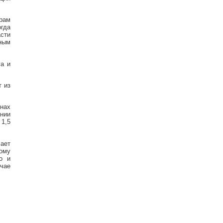
ерам
гда
сти
нным
а и
т из
анах
ении
 1,5
ает
ому
о и
чае