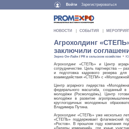
Войти
Зарегистрироваться
НОВОСТИ
СОБЫТИЯ
МЕРОПРИЯ
Агрохолдинг «СТЕПЬ»
заключили соглашен
Зерно Он-Лайн
/
PR в сельском хозяйстве
Ю
■
Агрохолдинг «СТЕПЬ» и Центр аграр
сотрудничестве. Цель партнерства — ра
и подготовка кадрового резерва для 
взаимодействия «СТЕПИ» с «Молодежной 
Центр аграрного лидерства «Молодёжн
федерального масштаба, созданный в 
молодёжи (Росмолодёжь). Центр готов
молодёжи в развитие агропромышленн
круглогодичных молодежных образоват
Владимира Путина.
Агрохолдинг «СТЕПЬ» уже несколько лет
«СТЕПЬ» поддерживает флагманский п
«Ростов». В прошлом году компания по
«Лидеры изменений», где юные участни