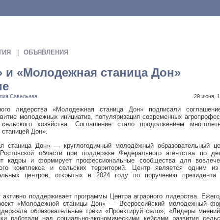
ТИЯ
ОБЪЯВЛЕНИЯ
 и «Молодежная станица Дон»
ие
лия Савельева
29 июня, 1
ного лидерства «Молодежная станица Дон» подписали соглашени
звитие молодежных инициатив, популяризация современных агропрофе
сельского хозяйства. Соглашение стало продолжением многолетн
станицей Дон».
ая станица Дон» — круглогодичный молодёжный образовательный це
Ростовской области при поддержке Федерального агентства по де
ит кадры и формирует профессиональные сообщества для вовлече
ого комплекса и сельских территорий. Центр является одним из
ельных центров, открытых в 2024 году по поручению президента
 активно поддерживает программы Центра аграрного лидерства. Ежег
роект «Молодежной станицы Дон» — Всероссийский молодежный фо
ддержала образовательные треки «Проектируй село», «Лидеры мнений
ки работали над социально-экономическими кейсами развития сельс