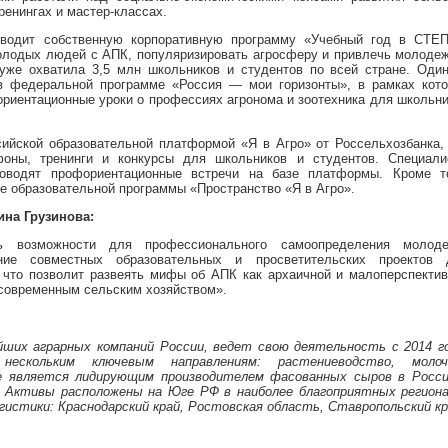
ренингах и мастер-классах.
водит собственную корпоративную программу «Учебный год в СТЕП
молодых людей с АПК, популяризировать агросферу и привлечь молоде
уже охватила 3,5 млн школьников и студентов по всей стране. Один
в федеральной программе «Россия — мои горизонты», в рамках кото
риентационные уроки о профессиях агронома и зоотехника для школьн
ийской образовательной платформой «Я в Агро» от Россельхозбанка,
фоны, тренинги и конкурсы для школьников и студентов. Специали
роводят профориентационные встречи на базе платформы. Кроме то
е образовательной программы «Пространство «Я в Агро».
на Грузинова:
ть возможности для профессионального самоопределения молоде
ние совместных образовательных и просветительских проектов 
, что позволит развеять мифы об АПК как архаичной и малоперспекти
 современным сельским хозяйством».
йших аграрных компаний России, ведет свою деятельность с 2014 го
нескольким ключевым направлениям: растениеводство, молоч
е является лидирующим производителем фасованных сыров в Росси
 Активы расположены на Юге РФ в наиболее благоприятных региона
гистики: Краснодарский край, Ростовская область, Ставропольский кр