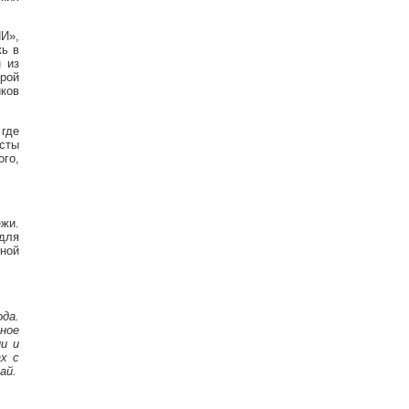
И»,
жь в
 из
рой
иков
 где
сты
го,
жи.
для
вной
да.
ное
и и
х с
ай.