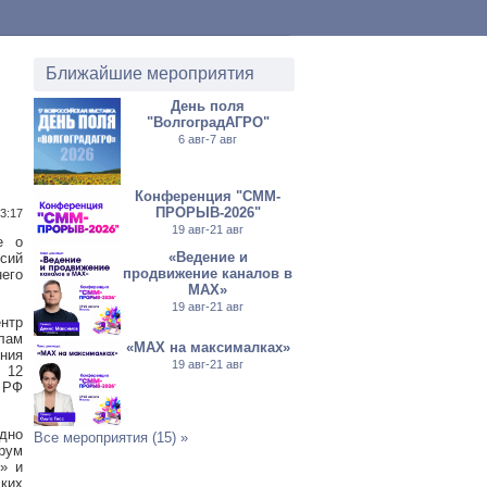
Ближайшие мероприятия
День поля
"ВолгоградАГРО"
6 авг-7 авг
Конференция "СММ-
ПРОРЫВ-2026"
3:17
19 авг-21 авг
е о
«Ведение и
ссий
продвижение каналов в
его
МАХ»
19 авг-21 авг
нтр
лам
«MAX на максималках»
ния
19 авг-21 авг
 12
 РФ
одно
Все мероприятия (15) »
рум
» и
ких