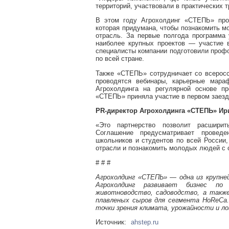
территорий, участвовали в практических т
В этом году Агрохолдинг «СТЕПЬ» про
которая придумана, чтобы познакомить 
отрасль. За первые полгода программа 
наиболее крупных проектов — участие 
специалисты компании подготовили профо
по всей стране.
Также «СТЕПЬ» сотрудничает со всеросс
проводятся вебинары, карьерные мара
Агрохолдинга на регулярной основе п
«СТЕПЬ» приняла участие в первом заезд
PR-директор Агрохолдинга «СТЕПЬ» Ири
«Это партнерство позволит расшири
Соглашение предусматривает проведе
школьников и студентов по всей России
отрасли и познакомить молодых людей с
# # #
Агрохолдинг «СТЕПЬ» — одна из крупне
Агрохолдинг развивает бизнес по 
животноводство, садоводство, а такж
плавленых сыров для сегмента HoReCa.
точки зрения климата, урожайности и ло
Источник:
ahstep.ru